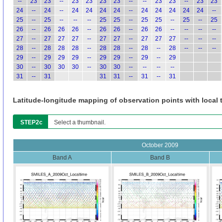
--
23
23
--
23
23
23
23
--
--
23
23
--
23
23
24
--
24
--
24
24
24
24
--
24
24
24
24
24
--
25
--
25
--
--
--
25
25
--
25
25
--
25
--
25
26
--
26
26
26
--
26
26
--
26
26
--
--
--
--
27
--
27
27
27
--
27
27
--
27
27
27
--
--
--
28
--
28
28
28
--
28
28
--
28
--
28
--
--
--
29
--
29
29
29
--
29
29
--
29
--
29
30
--
30
30
30
--
30
30
--
--
--
--
31
--
31
31
31
--
31
--
31
Latitude-longitude mapping of observation points with local 
STEP2c
Select a thumbnail.
October 2009
Band A
Band B