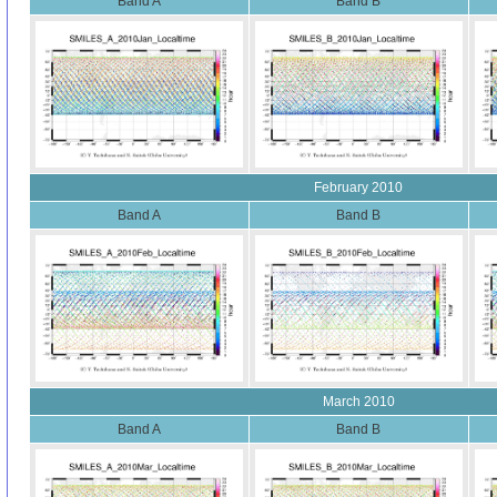
Band A
Band B
February 2010
Band A
Band B
March 2010
Band A
Band B