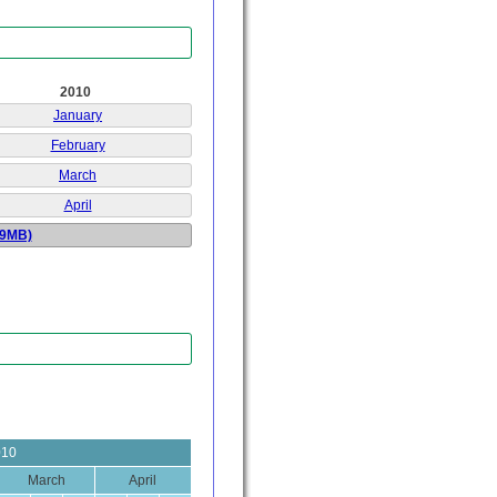
2010
January
February
March
April
.9MB)
010
March
April