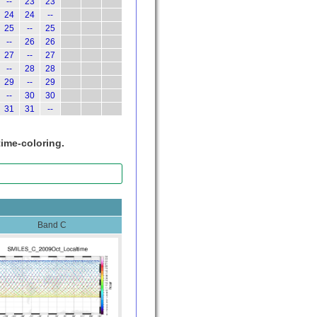
--
23
23
24
24
--
25
--
25
--
26
26
27
--
27
--
28
28
29
--
29
--
30
30
31
31
--
time-coloring.
Band C