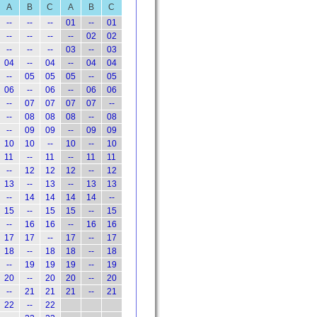
A
B
C
A
B
C
--
--
--
01
--
01
--
--
--
--
02
02
--
--
--
03
--
03
04
--
04
--
04
04
--
05
05
05
--
05
06
--
06
--
06
06
--
07
07
07
07
--
--
08
08
08
--
08
--
09
09
--
09
09
10
10
--
10
--
10
11
--
11
--
11
11
--
12
12
12
--
12
13
--
13
--
13
13
--
14
14
14
14
--
15
--
15
15
--
15
--
16
16
--
16
16
17
17
--
17
--
17
18
--
18
18
--
18
--
19
19
19
--
19
20
--
20
20
--
20
--
21
21
21
--
21
22
--
22