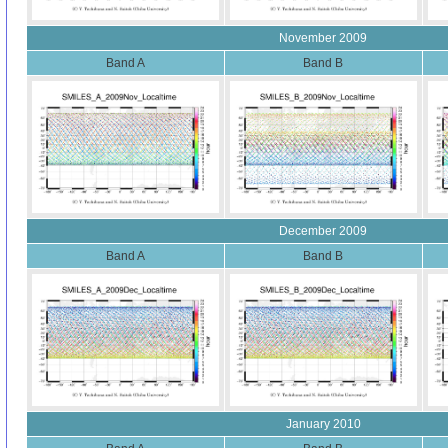
November 2009
Band A
Band B
December 2009
Band A
Band B
January 2010