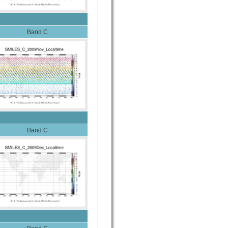
Band C
Band C