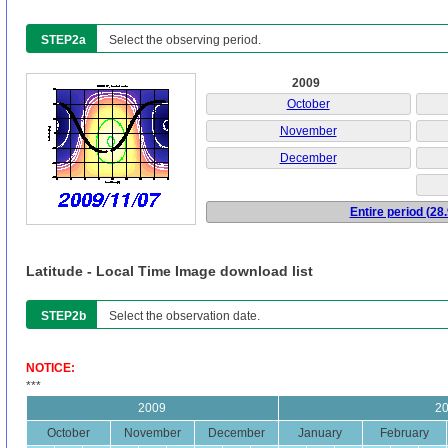
STEP2a
Select the observing period.
2009
October
November
December
Entire period (28
Latitude - Local Time Image download list
STEP2b
Select the observation date.
NOTICE:
***
2009
2
October
November
December
January
February