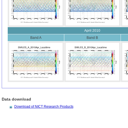
April 2010
Band A
Band B
Data download
Download of NICT Research Products