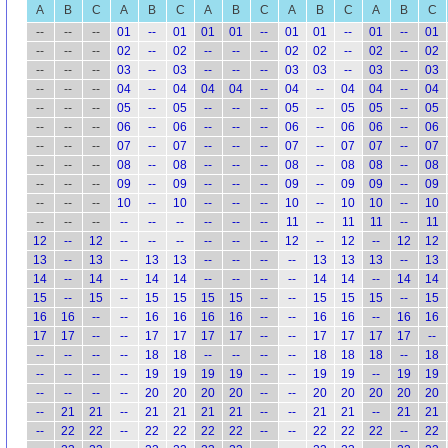
A
B
C
A
B
C
A
B
C
A
B
C
A
B
C
--
--
--
01
--
01
01
01
--
01
01
--
01
--
01
--
--
--
02
--
02
--
--
--
02
02
--
02
--
02
--
--
--
03
--
03
--
--
--
03
03
--
03
--
03
--
--
--
04
--
04
04
04
--
04
--
04
04
--
04
--
--
--
05
--
05
--
--
--
05
--
05
05
--
05
--
--
--
06
--
06
--
--
--
06
--
06
06
--
06
--
--
--
07
--
07
--
--
--
07
--
07
07
--
07
--
--
--
08
--
08
--
--
--
08
--
08
08
--
08
--
--
--
09
--
09
--
--
--
09
--
09
09
--
09
--
--
--
10
--
10
--
--
--
10
--
10
10
--
10
--
--
--
--
--
--
--
--
--
11
--
11
11
--
11
12
--
12
--
--
--
--
--
--
12
--
12
--
12
12
13
--
13
--
13
13
--
--
--
--
13
13
13
--
13
14
--
14
--
14
14
--
--
--
--
14
14
--
14
14
15
--
15
--
15
15
15
15
--
--
15
15
15
--
15
16
16
--
--
16
16
16
16
--
--
16
16
--
16
16
17
17
--
--
17
17
17
17
--
--
17
17
17
17
--
--
--
--
--
18
18
--
--
--
--
18
18
18
--
18
--
--
--
--
19
19
19
19
--
--
19
19
--
19
19
--
--
--
--
20
20
20
20
--
--
20
20
20
20
20
--
21
21
--
21
21
21
21
--
--
21
21
--
21
21
--
22
22
--
22
22
22
22
--
--
22
22
22
--
22