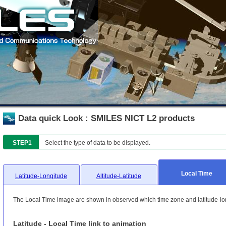
Data quick Look : SMILES NICT L2 products
STEP1
Select the type of data to be displayed.
Local Time
Latitude-Longitude
Altitude-Latitude
The Local Time image are shown in observed which time zone and latitude-lo
Latitude - Local Time link to animation